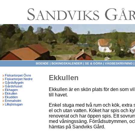
BOENDE
|
BOKINGSKALENDER
|
SE & GÖRA
|
VÄGBESKRIVNING
Fiskartorpet Övre
Ekkullen
Fiskartorpet Nedre
Gårdsflygeln
Gårdshuset
Ekkullen är en skön plats för den som vill
Ekhagen
Ekkullen
till havet.
Ekudden
Emmaholm
Lillsjöstugan
Enkel stuga med två rum och kök, extra 
el och utan vatten. Köket har spis och ky
renoverat och har öppen spis. Ett sovr
med våningssäng. Förrådsutrymmen, och
hämtas på Sandviks Gård.