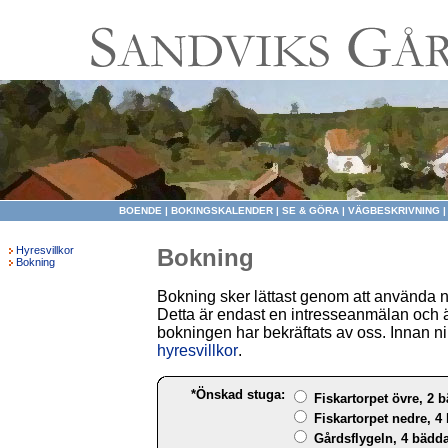
BOENDE
|
BOKINGSKALENDER
|
SE & GÖRA
|
VÄGBESKRIVNING
Hyresvillkor
Bokning
Bokning
Bokning sker lättast genom att använda 
Detta är endast en intresseanmälan och ä
bokningen har bekräftats av oss. Innan ni 
hyresvillkor
.
*Önskad stuga:
Fiskartorpet övre, 2 b
Fiskartorpet nedre, 4 
Gårdsflygeln, 4 bädda