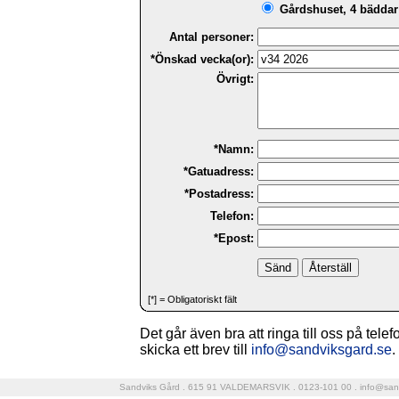
Gårdshuset, 4 bäddar 
Antal personer:
*Önskad vecka(or):
Övrigt:
*Namn:
*Gatuadress:
*Postadress:
Telefon:
*Epost:
[*] = Obligatoriskt fält
Det går även bra att ringa till oss på tele
skicka ett brev till
info@sandviksgard.se
.
Sandviks Gård . 615 91 VALDEMARSVIK . 0123-101 00 .
info@san