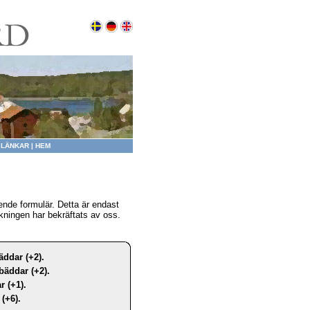
|
LÄNKAR
|
HEM
nde formulär. Detta är endast
kningen har bekräftats av oss.
äddar (+2).
bäddar (+2).
r (+1).
(+6).