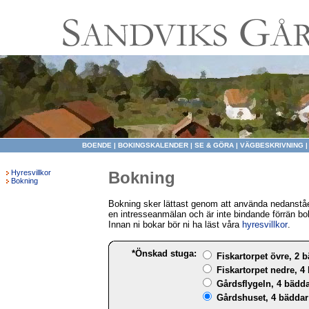
BOENDE
|
BOKINGSKALENDER
|
SE & GÖRA
|
VÄGBESKRIVNING
Hyresvillkor
Bokning
Bokning
Bokning sker lättast genom att använda nedanståe
en intresseanmälan och är inte bindande förrän bo
Innan ni bokar bör ni ha läst våra
hyresvillkor
.
*Önskad stuga:
Fiskartorpet övre, 2 b
Fiskartorpet nedre, 4 
Gårdsflygeln, 4 bädda
Gårdshuset, 4 bäddar 