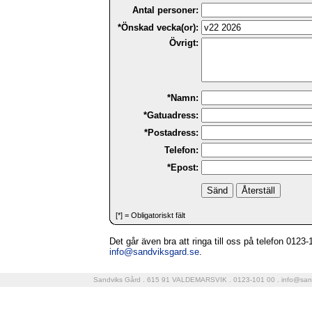
Antal personer:
*Önskad vecka(or):
Övrigt:
*Namn:
*Gatuadress:
*Postadress:
Telefon:
*Epost:
[*] = Obligatoriskt fält
Det går även bra att ringa till oss på telefon 0123-10
info@sandviksgard.se
.
Sandviks Gård . 615 91 VALDEMARSVIK . 0123-101 00 .
info@san