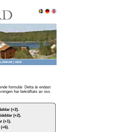
|
LÄNKAR
|
HEM
nde formulär. Detta är endast
kningen har bekräftats av oss.
äddar (+2).
bäddar (+2).
r (+1).
(+6).