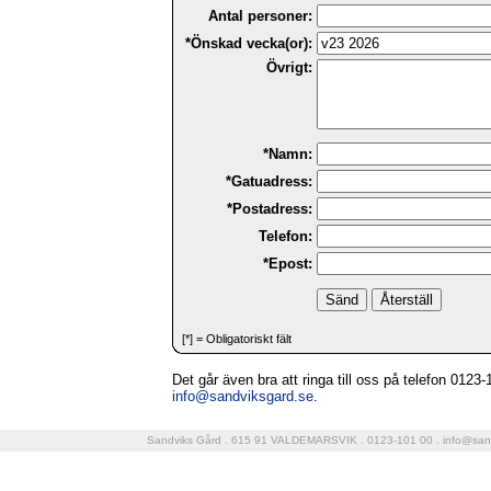
Antal personer:
*Önskad vecka(or):
Övrigt:
*Namn:
*Gatuadress:
*Postadress:
Telefon:
*Epost:
[*] = Obligatoriskt fält
Det går även bra att ringa till oss på telefon 0123-10
info@sandviksgard.se
.
Sandviks Gård . 615 91 VALDEMARSVIK . 0123-101 00 .
info@san