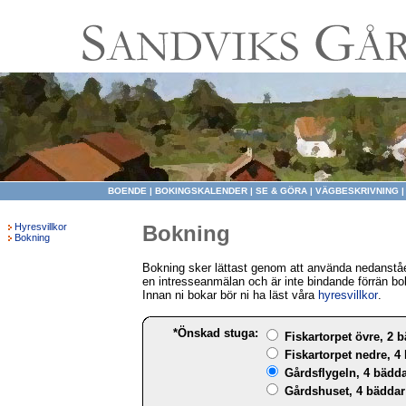
BOENDE
|
BOKINGSKALENDER
|
SE & GÖRA
|
VÄGBESKRIVNING
Hyresvillkor
Bokning
Bokning
Bokning sker lättast genom att använda nedanståe
en intresseanmälan och är inte bindande förrän bo
Innan ni bokar bör ni ha läst våra
hyresvillkor
.
*Önskad stuga:
Fiskartorpet övre, 2 b
Fiskartorpet nedre, 4 
Gårdsflygeln, 4 bädda
Gårdshuset, 4 bäddar 