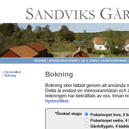
BOENDE
|
BOKINGSKALENDER
|
SE & GÖRA
|
VÄGBESKRIVNING
Hyresvillkor
Bokning
Bokning
Bokning sker lättast genom att använda 
Detta är endast en intresseanmälan och ä
bokningen har bekräftats av oss. Innan ni 
hyresvillkor
.
*Önskad stuga:
Fiskartorpet övre, 2 b
Fiskartorpet nedre, 4 
Gårdsflygeln, 4 bädda