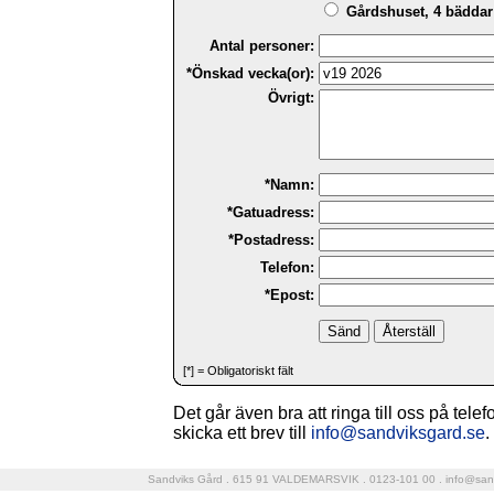
Gårdshuset, 4 bäddar 
Antal personer:
*Önskad vecka(or):
Övrigt:
*Namn:
*Gatuadress:
*Postadress:
Telefon:
*Epost:
[*] = Obligatoriskt fält
Det går även bra att ringa till oss på tele
skicka ett brev till
info@sandviksgard.se
.
Sandviks Gård . 615 91 VALDEMARSVIK . 0123-101 00 .
info@san