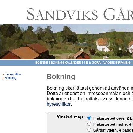
BOENDE
|
BOKINGSKALENDER
|
SE & GÖRA
|
VÄGBESKRIVNING
Hyresvillkor
Bokning
Bokning
Bokning sker lättast genom att använda 
Detta är endast en intresseanmälan och ä
bokningen har bekräftats av oss. Innan ni 
hyresvillkor
.
*Önskad stuga:
Fiskartorpet övre, 2 b
Fiskartorpet nedre, 4 
Gårdsflygeln, 4 bädda