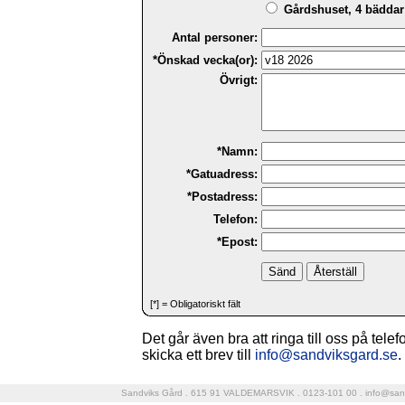
Gårdshuset, 4 bäddar 
Antal personer:
*Önskad vecka(or):
Övrigt:
*Namn:
*Gatuadress:
*Postadress:
Telefon:
*Epost:
[*] = Obligatoriskt fält
Det går även bra att ringa till oss på tele
skicka ett brev till
info@sandviksgard.se
.
Sandviks Gård . 615 91 VALDEMARSVIK . 0123-101 00 .
info@san